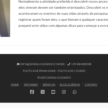
Normalmente a atividade preferida é descobrir novos ances
eles viveram devem ser também eternizados. Descobrir os n
aconteceram os eventos de suas vidas através de pesquisas
registrar quem foram eles, o que fizeram e qualquer caracter
preparei este vídeo com algumas dicas para começar a escreve
INFO@GENEALOGIZANDO.COM.BR
-
+39 348 4083308
POLÍTICA DE PRIVACIDADE
-
POLÍTICA DE COOKIES
© 2025 GENEALOGIZANDO
HOME
TATI MARIN
SERVIÇOS
BLOG & VÍDEOS
CONTATO
FACEBOOK
X
YOUTUBE
INSTAGRAM
WHATSAPP