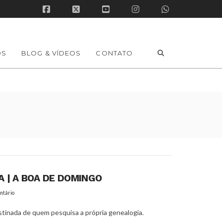
Facebook
X
YouTube
Instagram
Whatsapp
OS
BLOG & VÍDEOS
CONTATO
A | A BOA DE DOMINGO
ntário
rastinada de quem pesquisa a própria genealogia.