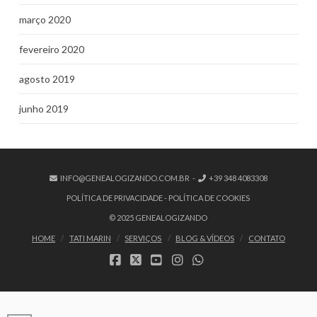
março 2020
fevereiro 2020
agosto 2019
junho 2019
INFO@GENEALOGIZANDO.COM.BR
-
+39 348 4083308
POLÍTICA DE PRIVACIDADE
-
POLÍTICA DE COOKIES
© 2025 GENEALOGIZANDO
HOME
TATI MARIN
SERVIÇOS
BLOG & VÍDEOS
CONTATO
FACEBOOK
X
YOUTUBE
INSTAGRAM
WHATSAPP