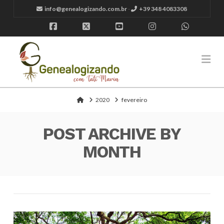
info@genealogizando.com.br
-
+39 348 4083308
Facebook
X
YouTube
Instagram
Whatsap
Na
Home
2020
fevereiro
POST ARCHIVE BY
MONTH