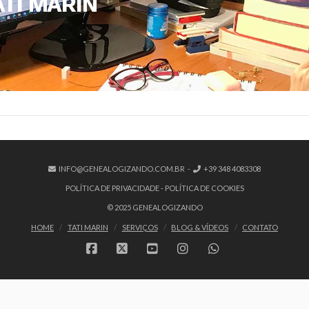
ATI MARIN
INFO@GENEALOGIZANDO.COM.BR
-
+39 348 4083308
POLÍTICA DE PRIVACIDADE
-
POLÍTICA DE COOKIES
© 2025 GENEALOGIZANDO
HOME
TATI MARIN
SERVIÇOS
BLOG & VÍDEOS
CONTATO
FACEBOOK
X
YOUTUBE
INSTAGRAM
WHATSAPP