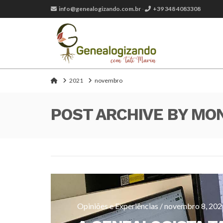
info@genealogizando.com.br
-
+39 348 4083308
Home
2021
novembro
POST ARCHIVE BY MO
Opiniões e Experiências / novembro 8, 202