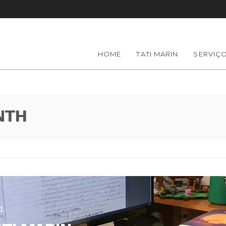
HOME
TATI MARIN
SERVIÇ
NTH
1