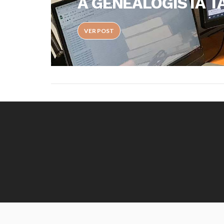
A GENEALOGISTA T
VER POST