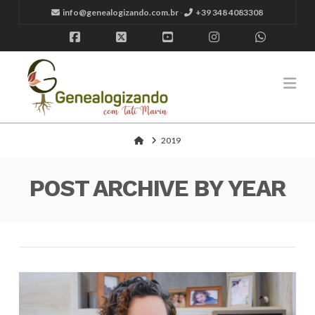
info@genealogizando.com.br
-
+39 348 4083308
Facebook
X
YouTube
Instagram
Whatsap
Na
Home
2019
POST ARCHIVE BY YEAR