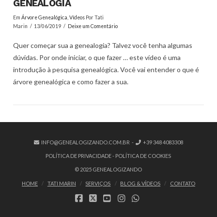
GENEALOGIA
Em
Árvore Genealógica
,
Vídeos
Por Tati
Marin
13/06/2019
Deixe um Comentário
Quer começar sua a genealogia? Talvez você tenha algumas
dúvidas. Por onde iniciar, o que fazer … este vídeo é uma
introdução à pesquisa genealógica. Você vai entender o que é
árvore genealógica e como fazer a sua.
INFO@GENEALOGIZANDO.COM.BR
-
+39 348 4083308
POLÍTICA DE PRIVACIDADE
-
POLÍTICA DE COOKIES
VER POST
© 2025 GENEALOGIZANDO
HOME
TATI MARIN
SERVIÇOS
BLOG & VÍDEOS
CONTATO
FACEBOOK
X
YOUTUBE
INSTAGRAM
WHATSAPP