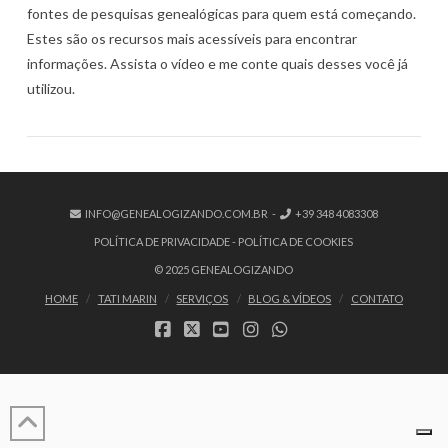
fontes de pesquisas genealógicas para quem está começando.
Estes são os recursos mais acessíveis para encontrar
informações. Assista o vídeo e me conte quais desses você já
utilizou.
VER POST
INFO@GENEALOGIZANDO.COM.BR
-
+39 348 4083308
POLÍTICA DE PRIVACIDADE
-
POLÍTICA DE COOKIES
© 2025 GENEALOGIZANDO
HOME
TATI MARIN
SERVIÇOS
BLOG & VÍDEOS
CONTATO
FACEBOOK
X
YOUTUBE
INSTAGRAM
WHATSAPP