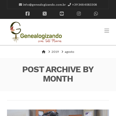
info@genealogizando.com.br
-
+39 348 4083308
Facebook
X
YouTube
Instagram
Whatsap
Na
Home
2019
agosto
POST ARCHIVE BY
MONTH